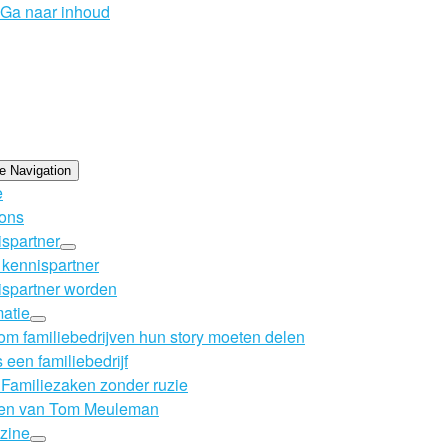
Ga naar inhoud
e Navigation
e
ons
spartner
kennispartner
spartner worden
matie
m familiebedrijven hun story moeten delen
s een familiebedrijf
Familiezaken zonder ruzie
en van Tom Meuleman
zine