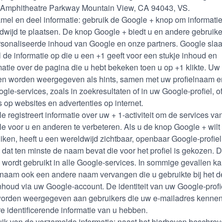
Amphitheatre Parkway Mountain View, CA 94043, VS.
mel en deel informatie: gebruik de Google + knop om informati
dwijd te plaatsen. De knop Google + biedt u en andere gebruike
sonaliseerde inhoud van Google en onze partners. Google slaa
 de informatie op die u een +1 geeft voor een stukje inhoud en
matie over de pagina die u hebt bekeken toen u op +1 klikte. Uw 
n worden weergegeven als hints, samen met uw profielnaam en
ogle-services, zoals in zoekresultaten of in uw Google-profiel, o
s op websites en advertenties op internet.
e registreert informatie over uw + 1-activiteit om de services va
e voor u en anderen te verbeteren. Als u de knop Google + wilt
iken, heeft u een wereldwijd zichtbaar, openbaar Google-profiel
 dat ten minste de naam bevat die voor het profiel is gekozen. 
wordt gebruikt in alle Google-services. In sommige gevallen k
naam ook een andere naam vervangen die u gebruikte bij het d
nhoud via uw Google-account. De identiteit van uw Google-profi
orden weergegeven aan gebruikers die uw e-mailadres kennen
e identificerende informatie van u hebben.
ik van de verzamelde informatie: naast het hierboven beschre