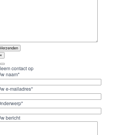
×
eem contact op
Uw naam*
w e-mailadres*
nderwerp*
w bericht