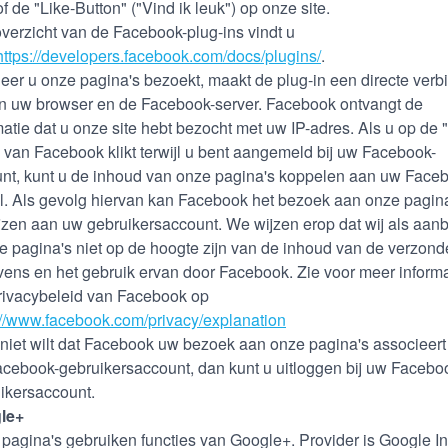
of de "Like-Button" ("Vind ik leuk") op onze site.
verzicht van de Facebook-plug-ins vindt u
https://developers.facebook.com/docs/plugins/
.
er u onze pagina's bezoekt, maakt de plug-in een directe verb
n uw browser en de Facebook-server. Facebook ontvangt de
matie dat u onze site hebt bezocht met uw IP-adres. Als u op de 
 van Facebook klikt terwijl u bent aangemeld bij uw Facebook-
nt, kunt u de inhoud van onze pagina's koppelen aan uw Face
el. Als gevolg hiervan kan Facebook het bezoek aan onze pagin
jzen aan uw gebruikersaccount. We wijzen erop dat wij als aan
e pagina's niet op de hoogte zijn van de inhoud van de verzon
ens en het gebruik ervan door Facebook. Zie voor meer informa
rivacybeleid van Facebook op
://www.facebook.com/privacy/explanation
 niet wilt dat Facebook uw bezoek aan onze pagina's associeert
cebook-gebruikersaccount, dan kunt u uitloggen bij uw Facebo
ikersaccount.
le+
pagina's gebruiken functies van Google+. Provider is Google In