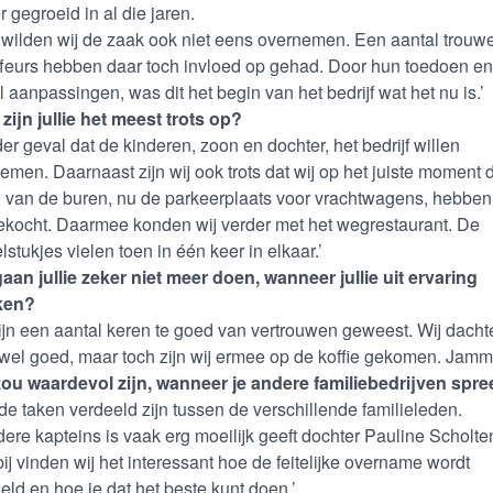
r gegroeid in al die jaren.
 wilden wij de zaak ook niet eens overnemen. Een aantal trouw
feurs hebben daar toch invloed op gehad. Door hun toedoen e
l aanpassingen, was dit het begin van het bedrijf wat het nu is.’
zijn jullie het meest trots op?
eder geval dat de kinderen, zoon en dochter, het bedrijf willen
emen. Daarnaast zijn wij ook trots dat wij op het juiste moment 
 van de buren, nu de parkeerplaats voor vrachtwagens, hebben
kocht. Daarmee konden wij verder met het wegrestaurant. De
lstukjes vielen toen in één keer in elkaar.’
aan jullie zeker niet meer doen, wanneer jullie uit ervaring
ken?
ijn een aantal keren te goed van vertrouwen geweest. Wij dacht
wel goed, maar toch zijn wij ermee op de koffie gekomen. Jamm
ou waardevol zijn, wanneer je andere familiebedrijven spre
de taken verdeeld zijn tussen de verschillende familieleden.
ere kapteins is vaak erg moeilijk geeft dochter Pauline Scholte
ij vinden wij het interessant hoe de feitelijke overname wordt
eld en hoe je dat het beste kunt doen.’