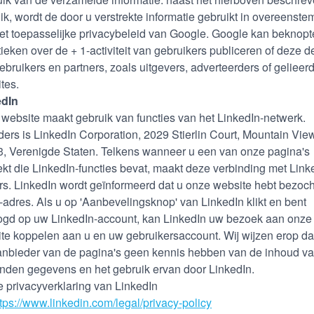
ik, wordt de door u verstrekte informatie gebruikt in overeenst
et toepasselijke privacybeleid van Google. Google kan beknopt
stieken over de + 1-activiteit van gebruikers publiceren of deze d
ebruikers en partners, zoals uitgevers, adverteerders of gelieer
tes.
edIn
website maakt gebruik van functies van het LinkedIn-netwerk.
ders is LinkedIn Corporation, 2029 Stierlin Court, Mountain Vie
, Verenigde Staten. Telkens wanneer u een van onze pagina's
kt die LinkedIn-functies bevat, maakt deze verbinding met Link
rs. LinkedIn wordt geïnformeerd dat u onze website hebt bezoch
-adres. Als u op 'Aanbevelingsknop' van LinkedIn klikt en bent
ogd op uw LinkedIn-account, kan LinkedIn uw bezoek aan onze
te koppelen aan u en uw gebruikersaccount. Wij wijzen erop dat
anbieder van de pagina's geen kennis hebben van de inhoud v
nden gegevens en het gebruik ervan door LinkedIn.
e privacyverklaring van LinkedIn
ttps://www.linkedin.com/legal/privacy-policy