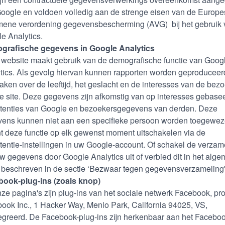
oogle en voldoen volledig aan de strenge eisen van de Europe
ene verordening gegevensbescherming (AVG) bij het gebruik 
e Analytics.
grafische gegevens in Google Analytics
website maakt gebruik van de demografische functie van Goog
tics. Als gevolg hiervan kunnen rapporten worden geproduceer
raken over de leeftijd, het geslacht en de interesses van de bez
e site. Deze gegevens zijn afkomstig van op interesses gebase
tenties van Google en bezoekersgegevens van derden. Deze
ens kunnen niet aan een specifieke persoon worden toegewez
t deze functie op elk gewenst moment uitschakelen via de
tentie-instellingen in uw Google-account. Of schakel de verzam
w gegevens door Google Analytics uit of verbied dit in het alg
 beschreven in de sectie ‘Bezwaar tegen gegevensverzameling'
ook-plug-ins (zoals knop)
ze pagina's zijn plug-ins van het sociale netwerk Facebook, pr
ook Inc., 1 Hacker Way, Menlo Park, California 94025, VS,
egreerd. De Facebook-plug-ins zijn herkenbaar aan het Faceboo