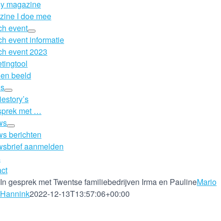
sy magazine
ine I doe mee
h event
h event informatie
h event 2023
tingtool
 en beeld
’s
iestory’s
sprek met …
ws
s berichten
wsbrief aanmelden
s
ct
In gesprek met Twentse familiebedrijven Irma en Pauline
Mario
Hannink
2022-12-13T13:57:06+00:00