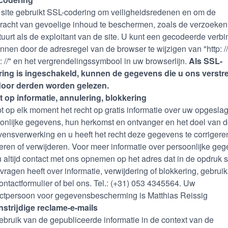
site gebruikt SSL-codering om veiligheidsredenen en om de
racht van gevoelige inhoud te beschermen, zoals de verzoeken
tuurt als de exploitant van de site. U kunt een gecodeerde verbi
nnen door de adresregel van de browser te wijzigen van "http: //
s: //" en het vergrendelingssymbool in uw browserlijn.
Als SSL-
ing is ingeschakeld, kunnen de gegevens die u ons verstre
door derden worden gelezen.
 op informatie, annulering, blokkering
t op elk moment het recht op gratis informatie over uw opgesla
onlijke gegevens, hun herkomst en ontvanger en het doel van 
ensverwerking en u heeft het recht deze gegevens te corrigere
eren of verwijderen. Voor meer informatie over persoonlijke ge
u altijd contact met ons opnemen op het adres dat in de opdruk s
 vragen heeft over informatie, verwijdering of blokkering, gebrui
ontactformulier of bel ons. Tel.: (+31) 053 4345564. Uw
ctpersoon voor gegevensbescherming is Matthias Reissig
strijdige reclame-e-mails
ebruik van de gepubliceerde informatie in de context van de