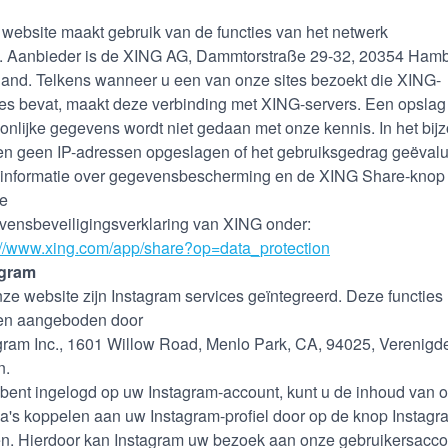
website maakt gebruik van de functies van het netwerk
 Aanbieder is de XING AG, Dammtorstraße 29-32, 20354 Hamb
land. Telkens wanneer u een van onze sites bezoekt die XING-
ies bevat, maakt deze verbinding met XING-servers. Een opslag
onlijke gegevens wordt niet gedaan met onze kennis. In het bij
n geen IP-adressen opgeslagen of het gebruiksgedrag geëvalu
informatie over gegevensbescherming en de XING Share-knop 
de
ensbeveiligingsverklaring van XING onder:
://www.xing.com/app/share?op=data_protection
agram
ze website zijn Instagram services geïntegreerd. Deze functies
en aangeboden door
gram Inc., 1601 Willow Road, Menlo Park, CA, 94025, Verenigd
n.
 bent ingelogd op uw Instagram-account, kunt u de inhoud van 
a's koppelen aan uw Instagram-profiel door op de knop Instagr
en. Hierdoor kan Instagram uw bezoek aan onze gebruikersacco