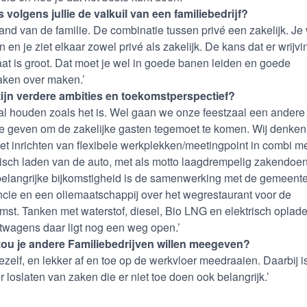
s volgens jullie de valkuil van een familiebedrijf?
and van de familie. De combinatie tussen privé een zakelijk. Je
 en je ziet elkaar zowel privé als zakelijk. De kans dat er wrijvi
aat is groot. Dat moet je wel in goede banen leiden en goede
aken over maken.’
ijn verdere ambities en toekomstperspectief?
al houden zoals het is. Wel gaan we onze feestzaal een andere
ie geven om de zakelijke gasten tegemoet te komen. Wij denke
et inrichten van flexibele werkplekken/meetingpoint in combi m
risch laden van de auto, met als motto laagdrempelig zakendoen
elangrijke bijkomstigheid is de samenwerking met de gemeente
ncie en een oliemaatschappij over het wegrestaurant voor de
mst. Tanken met waterstof, diesel, Bio LNG en elektrisch oplad
twagens daar ligt nog een weg open.’
ou je andere Familiebedrijven willen meegeven?
f jezelf, en lekker af en toe op de werkvloer meedraaien. Daarbij i
r loslaten van zaken die er niet toe doen ook belangrijk.’