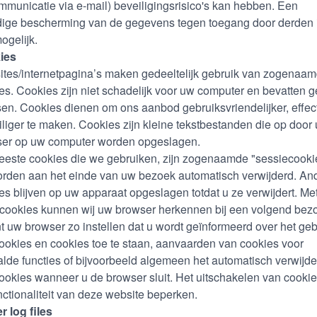
ommunicatie via e-mail) beveiligingsrisico's kan hebben. Een
dige bescherming van de gegevens tegen toegang door derden 
ogelijk.
ies
tes/internetpagina’s maken gedeeltelijk gebruik van zogenaa
es. Cookies zijn niet schadelijk voor uw computer en bevatten 
sen. Cookies dienen om ons aanbod gebruiksvriendelijker, effec
iliger te maken. Cookies zijn kleine tekstbestanden die op door
er op uw computer worden opgeslagen.
este cookies die we gebruiken, zijn zogenaamde "sessiecooki
rden aan het einde van uw bezoek automatisch verwijderd. An
es blijven op uw apparaat opgeslagen totdat u ze verwijdert. Me
cookies kunnen wij uw browser herkennen bij een volgend bez
t uw browser zo instellen dat u wordt geïnformeerd over het geb
ookies en cookies toe te staan, aanvaarden van cookies voor
lde functies of bijvoorbeeld algemeen het automatisch verwijd
ookies wanneer u de browser sluit. Het uitschakelen van cooki
nctionaliteit van deze website beperken.
r log files