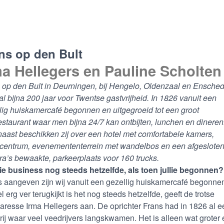
ns op den Bult
ma
Hellegers en Pauline Scholten
 op den Bult in Deurningen, bij Hengelo, Oldenzaal en Ensched
 al bijna 200 jaar voor Twentse gastvrijheid. In 1826 vanuit een
lig huiskamercafé begonnen en uitgegroeid tot een groot
staurant waar men bijna 24/7 kan ontbijten, lunchen en dineren
aast beschikken zij over een hotel met comfortabele kamers,
centrum, evenemententerrein met wandelbos en een afgesloten
a’s bewaakte, parkeerplaats voor 160 trucks.
llie business nog steeds hetzelfde, als toen jullie begonnen?
s aangeven zijn wij vanuit een gezellig huiskamercafé begonnen
l erg ver terugkijkt is het nog steeds hetzelfde, geeft de trotse
aresse Irma Hellegers aan. De oprichter Frans had in 1826 al e
rij waar veel veedrijvers langskwamen. Het is alleen wat groter 