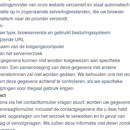
stingprovider van onze website verzamelt en slaat automatisch
matie op in zogenaamde serverlogbestanden, die uw browser
atisch naar de provider verzendt.
jn:
er type, browserversie en gebruikt besturingssysteem
ijzende URL
naam van de toegangscomputer
van het serververzoek
gegevens kunnen niet worden toegewezen aan specifieke
nen. Een samenvoeging van deze gegevens met andere
ensbronnen zal niet worden gedaan. We behouden ons het rec
om deze gegevens achteraf te controleren, als we specifieke
jzingen voor illegaal gebruik krijgen.
act
 ons via het contactformulier vragen stuurt, worden uw gegeven
anvraagformulier, inclusief de contactgegevens die u daar hebt
rekt, opgeslagen om het verzoek te verwerken en in geval van
ag of vervolgvragen. We zullen deze informatie niet delen zond
emming.