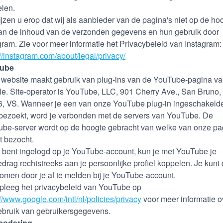
len.
ijzen u erop dat wij als aanbieder van de pagina's niet op de ho
van de inhoud van de verzonden gegevens en hun gebruik door
gram. Zie voor meer informatie het Privacybeleid van Instagram:
://instagram.com/about/legal/privacy/
ube
website maakt gebruik van plug-ins van de YouTube-pagina v
e. Site-operator is YouTube, LLC, 901 Cherry Ave., San Bruno
, VS. Wanneer je een van onze YouTube plug-in ingeschakeld
 bezoekt, word je verbonden met de servers van YouTube. De
be-server wordt op de hoogte gebracht van welke van onze pa
t bezocht.
e bent ingelogd op je YouTube-account, kun je met YouTube je
edrag rechtstreeks aan je persoonlijke profiel koppelen. Je kunt 
omen door je af te melden bij je YouTube-account.
leeg het privacybeleid van YouTube op
://www.google.com/intl/nl/policies/privacy
voor meer informatie o
ebruik van gebruikersgegevens.
codering