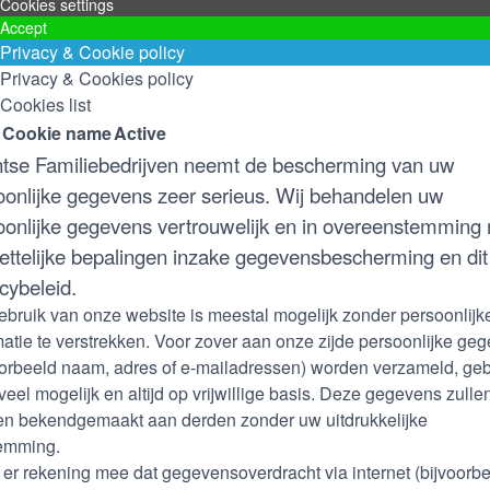
Cookies settings
Accept
Privacy & Cookie policy
Privacy & Cookies policy
Cookies list
Cookie name
Active
tse Familiebedrijven neemt de bescherming van uw
oonlijke gegevens zeer serieus. Wij behandelen uw
oonlijke gegevens vertrouwelijk en in overeenstemming
ettelijke bepalingen inzake gegevensbescherming en dit
cybeleid.
ebruik van onze website is meestal mogelijk zonder persoonlijk
matie te verstrekken. Voor zover aan onze zijde persoonlijke ge
oorbeeld naam, adres of e-mailadressen) worden verzameld, geb
oveel mogelijk en altijd op vrijwillige basis. Deze gegevens zullen
n bekendgemaakt aan derden zonder uw uitdrukkelijke
emming.
er rekening mee dat gegevensoverdracht via internet (bijvoorb