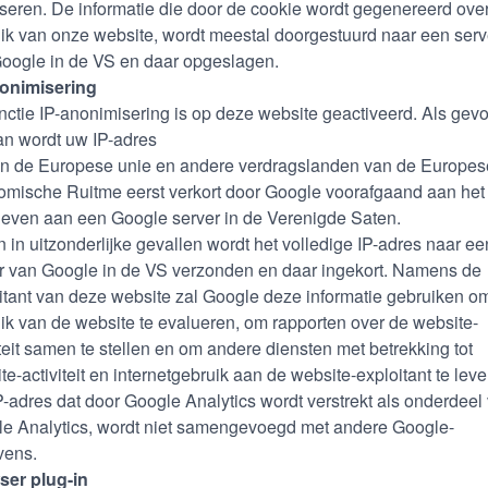
seren. De informatie die door de cookie wordt gegenereerd over
ik van onze website, wordt meestal doorgestuurd naar een serv
oogle in de VS en daar opgeslagen.
nonimisering
nctie IP-anonimisering is op deze website geactiveerd. Als gevo
an wordt uw IP-adres
n de Europese unie en andere verdragslanden van de Europes
mische Ruitme eerst verkort door Google voorafgaand aan het
even aan een Google server in de Verenigde Saten.
n in uitzonderlijke gevallen wordt het volledige IP-adres naar ee
r van Google in de VS verzonden en daar ingekort. Namens de
itant van deze website zal Google deze informatie gebruiken o
ik van de website te evalueren, om rapporten over de website-
iteit samen te stellen en om andere diensten met betrekking tot
te-activiteit en internetgebruik aan de website-exploitant te leve
P-adres dat door Google Analytics wordt verstrekt als onderdeel
e Analytics, wordt niet samengevoegd met andere Google-
vens.
ser plug-in