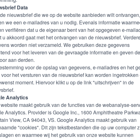
wsbrief Data
 de nieuwsbrief die we op de website aanbieden wilt ontvangen
n we een e-mailadres van u nodig. Evenals informatie waarmee
n verifiëren dat u de eigenaar bent van het opgegeven e-maila
t u akkoord gaat met het ontvangen van de nieuwsbrief. Verder
ens worden niet verzameld. We gebruiken deze gegevens
uitend voor het leveren van de gevraagde informatie en geven d
door aan derden.
estemming voor de opslag van gegevens, e-mailadres en het g
 voor het versturen van de nieuwsbrief kan worden ingetrokken
ewenst moment. Hiervoor klikt u op de link "uitschrijven" in de
sbrief.
le Analytics
website maakt gebruik van de functies van de webanalyse-serv
e Analytics. Provider is Google Inc., 1600 Amphitheatre Parkw
ain View, CA 94043, VS. Google Analytics maakt gebruik van
aamde "cookies". Dit zijn tekstbestanden die op uw computer z
lagen en waarmee wij het gebruik van onze website kunnen