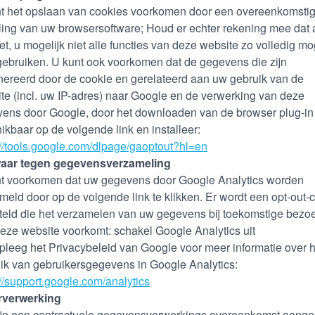
t het opslaan van cookies voorkomen door een overeenkomsti
lling van uw browsersoftware; Houd er echter rekening mee dat 
oet, u mogelijk niet alle functies van deze website zo volledig mo
gebruiken. U kunt ook voorkomen dat de gegevens die zijn
ereerd door de cookie en gerelateerd aan uw gebruik van de
te (incl. uw IP-adres) naar Google en de verwerking van deze
ens door Google, door het downloaden van de browser plug-in
ikbaar op de volgende link en installeer:
://tools.google.com/dlpage/gaoptout?hl=en
aar tegen gegevensverzameling
t voorkomen dat uw gegevens door Google Analytics worden
meld door op de volgende link te klikken. Er wordt een opt-out-
teld die het verzamelen van uw gegevens bij toekomstige bezo
eze website voorkomt: schakel Google Analytics uit
leeg het Privacybeleid van Google voor meer informatie over h
ik van gebruikersgegevens in Google Analytics:
://support.google.com/analytics
rverwerking
jn een contractuele gegevensverwerkings overeenkomst aang