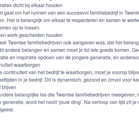
aties dicht bij elkaar houden
et gaat om het runnen van een succesvol familiebedrijf in Twent
n. Het is belangrijk om elkaar te respecteren en samen te werk
emen op te lossen.
 en werk gescheiden houden
eel Twentse familiebedrijven ook aangaven was, dat het belang
bt andere belangen en samen moet je tot iets goeds komen. Gee
atie en inspiratie opdoen van de jongere generatie, én anderso
nuïteit waarborgen
 continuïteit van het bedrijf te waarborgen, moet je voorop bli
eeftijden in je bedrijf. Dit is dynamisch, gezond en zinvol voor k
 blijven
ndere belangrijke les die Twentse familiebedrijven meegeven, is o
e generatie, word het nooit ‘jouw ding’. Na verloop van tijd zit je
dgeest.