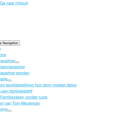
Ga naar inhoud
e Navigation
e
ons
spartner
kennispartner
spartner worden
matie
m familiebedrijven hun story moeten delen
s een familiebedrijf
Familiezaken zonder ruzie
en van Tom Meuleman
zine