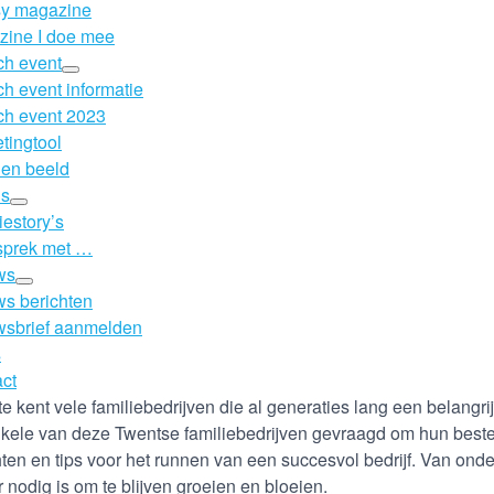
sy magazine
ine I doe mee
h event
h event informatie
h event 2023
tingtool
 en beeld
’s
iestory’s
sprek met …
ws
s berichten
wsbrief aanmelden
s
ct
e kent vele familiebedrijven die al generaties lang een belangr
nkele van deze Twentse familiebedrijven gevraagd om hun beste
hten en tips voor het runnen van een succesvol bedrijf. Van onde
r nodig is om te blijven groeien en bloeien.