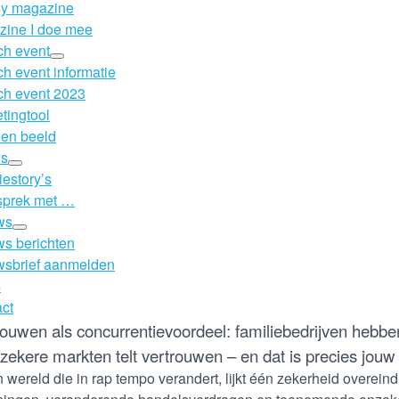
sy magazine
ine I doe mee
h event
h event informatie
h event 2023
tingtool
 en beeld
’s
iestory’s
sprek met …
ws
s berichten
wsbrief aanmelden
s
ct
rouwen als concurrentievoordeel: familiebedrijven hebb
zekere markten telt vertrouwen – en dat is precies jouw 
n wereld die in rap tempo verandert, lijkt één zekerheid overeind