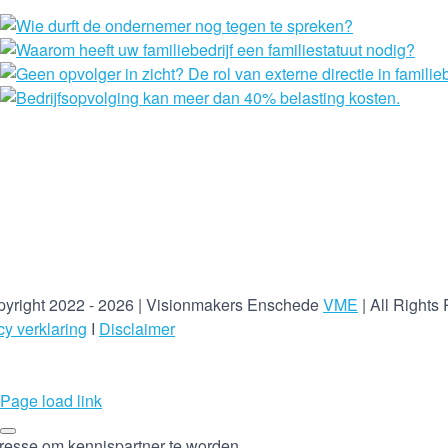
yright 2022 - 2026 | Visionmakers Enschede
VME
| All Rights
cy verklaring
I
Disclaimer
Page load link
eresse om kennispartner te worden