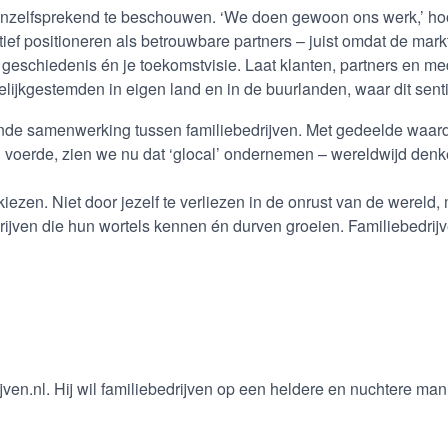
anzelfsprekend te beschouwen. ‘We doen gewoon ons werk,’ hoo
actief positioneren als betrouwbare partners – juist omdat de mark
l je geschiedenis én je toekomstvisie. Laat klanten, partners en m
ijkgestemden in eigen land en in de buurlanden, waar dit sentim
nde samenwerking tussen familiebedrijven. Met gedeelde waard
on voerde, zien we nu dat ‘glocal’ ondernemen – wereldwijd denk
iezen. Niet door jezelf te verliezen in de onrust van de wereld, 
drijven die hun wortels kennen én durven groeien. Familiebedrij
ijven.nl. Hij wil familiebedrijven op een heldere en nuchtere m