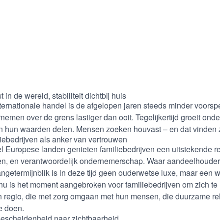
 in de wereld, stabiliteit dichtbij huis
ternationale handel is de afgelopen jaren steeds minder voorspe
nemen over de grens lastiger dan ooit. Tegelijkertijd groeit on
en hun waarden delen. Mensen zoeken houvast – en dat vinden z
iebedrijven als anker van vertrouwen
el Europese landen genieten familiebedrijven een uitstekende 
en, en verantwoordelijk ondernemerschap. Waar aandeelhouders i
angetermijnblik is in deze tijd geen ouderwetse luxe, maar een
 nu is het moment aangebroken voor familiebedrijven om zich te l
n regio, die met zorg omgaan met hun mensen, die duurzame rela
e doen.
escheidenheid naar zichtbaarheid