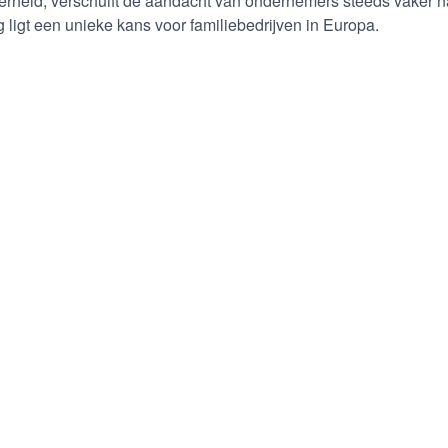
eid, verschuift de aandacht van ondernemers steeds vaker na
ligt een unieke kans voor familiebedrijven in Europa.