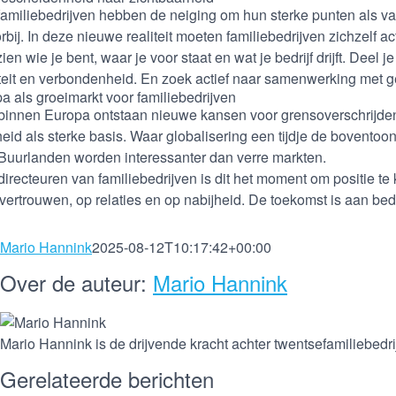
familiebedrijven hebben de neiging om hun sterke punten als v
orbij. In deze nieuwe realiteit moeten familiebedrijven zichzelf 
zien wie je bent, waar je voor staat en wat je bedrijf drijft. Dee
teit en verbondenheid. En zoek actief naar samenwerking met gel
a als groeimarkt voor familiebedrijven
 binnen Europa ontstaan nieuwe kansen voor grensoverschrijde
heid als sterke basis. Waar globalisering een tijdje de bovento
 Buurlanden worden interessanter dan verre markten.
directeuren van familiebedrijven is dit het moment om positie te k
 vertrouwen, op relaties en op nabijheid. De toekomst is aan be
Mario Hannink
2025-08-12T10:17:42+00:00
Over de auteur:
Mario Hannink
Mario Hannink is de drijvende kracht achter twentsefamiliebedr
Gerelateerde berichten