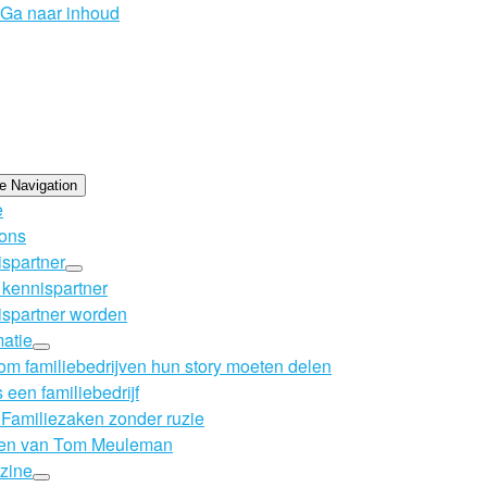
Ga naar inhoud
e Navigation
e
ons
spartner
kennispartner
spartner worden
matie
m familiebedrijven hun story moeten delen
s een familiebedrijf
Familiezaken zonder ruzie
en van Tom Meuleman
zine