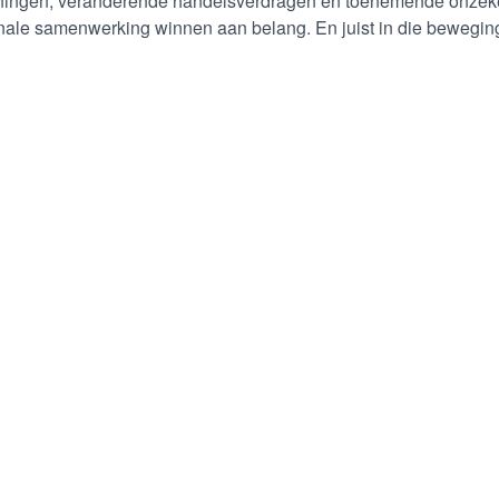
ingen, veranderende handelsverdragen en toenemende onzekerh
nale samenwerking winnen aan belang. En juist in die beweging 