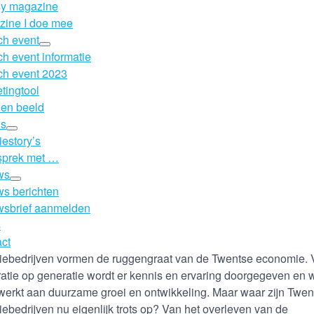
sy magazine
ine I doe mee
h event
h event informatie
h event 2023
tingtool
 en beeld
’s
iestory’s
sprek met …
ws
s berichten
wsbrief aanmelden
s
ct
iebedrijven vormen de ruggengraat van de Twentse economie.
atie op generatie wordt er kennis en ervaring doorgegeven en 
werkt aan duurzame groei en ontwikkeling. Maar waar zijn Twen
iebedrijven nu eigenlijk trots op? Van het overleven van de