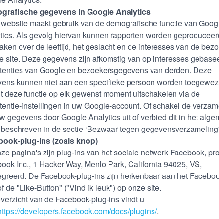
grafische gegevens in Google Analytics
website maakt gebruik van de demografische functie van Goog
tics. Als gevolg hiervan kunnen rapporten worden geproduceer
raken over de leeftijd, het geslacht en de interesses van de bez
e site. Deze gegevens zijn afkomstig van op interesses gebase
tenties van Google en bezoekersgegevens van derden. Deze
ens kunnen niet aan een specifieke persoon worden toegewez
t deze functie op elk gewenst moment uitschakelen via de
tentie-instellingen in uw Google-account. Of schakel de verzam
w gegevens door Google Analytics uit of verbied dit in het alg
 beschreven in de sectie ‘Bezwaar tegen gegevensverzameling'
ook-plug-ins (zoals knop)
ze pagina's zijn plug-ins van het sociale netwerk Facebook, pr
ook Inc., 1 Hacker Way, Menlo Park, California 94025, VS,
egreerd. De Facebook-plug-ins zijn herkenbaar aan het Faceboo
of de "Like-Button" ("Vind ik leuk") op onze site.
verzicht van de Facebook-plug-ins vindt u
https://developers.facebook.com/docs/plugins/
.