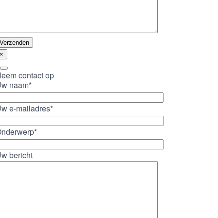
×
eem contact op
Uw naam*
w e-mailadres*
nderwerp*
w bericht