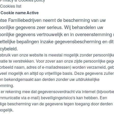
Cookies list
Cookie name
Active
tse Familiebedrijven neemt de bescherming van uw
oonlijke gegevens zeer serieus. Wij behandelen uw
oonlijke gegevens vertrouwelijk en in overeenstemming
ettelijke bepalingen inzake gegevensbescherming en dit
cybeleid.
ebruik van onze website is meestal mogelijk zonder persoonlijk
matie te verstrekken. Voor zover aan onze zijde persoonlijke ge
oorbeeld naam, adres of e-mailadressen) worden verzameld, geb
oveel mogelijk en altijd op vrijwillige basis. Deze gegevens zullen
n bekendgemaakt aan derden zonder uw uitdrukkelijke
emming.
er rekening mee dat gegevensoverdracht via internet (bijvoorb
ommunicatie via e-mail) beveiligingsrisico's kan hebben. Een
dige bescherming van de gegevens tegen toegang door derden 
ogelijk.