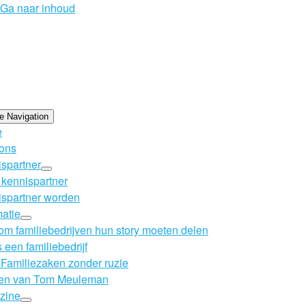
Ga naar inhoud
e Navigation
e
ons
spartner
kennispartner
spartner worden
matie
m familiebedrijven hun story moeten delen
s een familiebedrijf
Familiezaken zonder ruzie
en van Tom Meuleman
zine