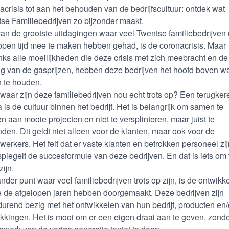
acrisis tot aan het behouden van de bedrijfscultuur: ontdek wat
se Familiebedrijven zo bijzonder maakt.
an de grootste uitdagingen waar veel Twentse familiebedrijven
open tijd mee te maken hebben gehad, is de coronacrisis. Maar
ks alle moeilijkheden die deze crisis met zich meebracht en de
ing van de gasprijzen, hebben deze bedrijven het hoofd boven w
 te houden.
waar zijn deze familiebedrijven nou echt trots op? Een terugke
 is de cultuur binnen het bedrijf. Het is belangrijk om samen te
n aan mooie projecten en niet te versplinteren, maar juist te
nden. Dit geldt niet alleen voor de klanten, maar ook voor de
erkers. Het feit dat er vaste klanten en betrokken personeel zij
piegelt de succesformule van deze bedrijven. En dat is iets om 
zijn.
nder punt waar veel familiebedrijven trots op zijn, is de ontwikk
e de afgelopen jaren hebben doorgemaakt. Deze bedrijven zijn
durend bezig met het ontwikkelen van hun bedrijf, producten en/
kkingen. Het is mooi om er een eigen draai aan te geven, zonde