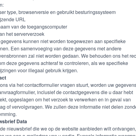
jn:
er type, browserversie en gebruikt besturingssysteem
ijzende URL
naam van de toegangscomputer
van het serververzoek
gegevens kunnen niet worden toegewezen aan specifieke
nen. Een samenvoeging van deze gegevens met andere
ensbronnen zal niet worden gedaan. We behouden ons het rec
om deze gegevens achteraf te controleren, als we specifieke
jzingen voor illegaal gebruik krijgen.
act
 ons via het contactformulier vragen stuurt, worden uw gegeven
anvraagformulier, inclusief de contactgegevens die u daar hebt
rekt, opgeslagen om het verzoek te verwerken en in geval van
ag of vervolgvragen. We zullen deze informatie niet delen zond
emming.
wsbrief Data
 de nieuwsbrief die we op de website aanbieden wilt ontvangen
n we een e-mailadres van u nodig. Evenals informatie waarmee