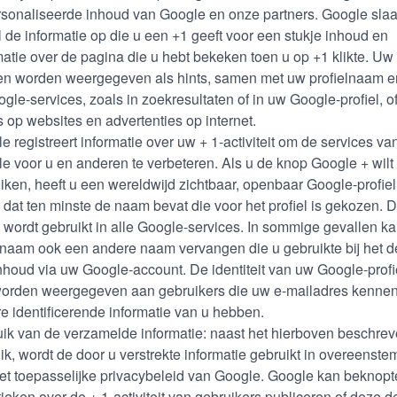
sonaliseerde inhoud van Google en onze partners. Google slaa
 de informatie op die u een +1 geeft voor een stukje inhoud en
matie over de pagina die u hebt bekeken toen u op +1 klikte. Uw 
n worden weergegeven als hints, samen met uw profielnaam en
ogle-services, zoals in zoekresultaten of in uw Google-profiel, o
s op websites en advertenties op internet.
e registreert informatie over uw + 1-activiteit om de services va
e voor u en anderen te verbeteren. Als u de knop Google + wilt
iken, heeft u een wereldwijd zichtbaar, openbaar Google-profiel
 dat ten minste de naam bevat die voor het profiel is gekozen. 
wordt gebruikt in alle Google-services. In sommige gevallen k
naam ook een andere naam vervangen die u gebruikte bij het d
nhoud via uw Google-account. De identiteit van uw Google-profi
orden weergegeven aan gebruikers die uw e-mailadres kennen
e identificerende informatie van u hebben.
ik van de verzamelde informatie: naast het hierboven beschre
ik, wordt de door u verstrekte informatie gebruikt in overeenst
et toepasselijke privacybeleid van Google. Google kan beknopt
stieken over de + 1-activiteit van gebruikers publiceren of deze d