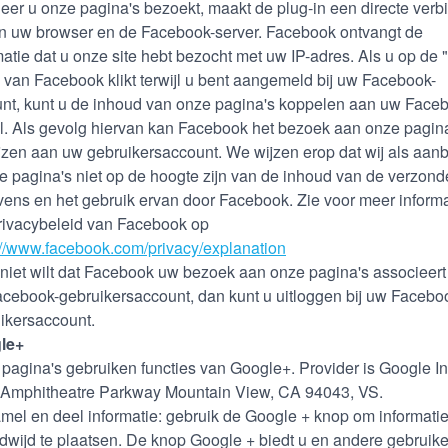
er u onze pagina's bezoekt, maakt de plug-in een directe verb
n uw browser en de Facebook-server. Facebook ontvangt de
matie dat u onze site hebt bezocht met uw IP-adres. Als u op de 
 van Facebook klikt terwijl u bent aangemeld bij uw Facebook-
nt, kunt u de inhoud van onze pagina's koppelen aan uw Face
el. Als gevolg hiervan kan Facebook het bezoek aan onze pagin
jzen aan uw gebruikersaccount. We wijzen erop dat wij als aan
e pagina's niet op de hoogte zijn van de inhoud van de verzon
ens en het gebruik ervan door Facebook. Zie voor meer informa
rivacybeleid van Facebook op
://www.facebook.com/privacy/explanation
 niet wilt dat Facebook uw bezoek aan onze pagina's associeert
cebook-gebruikersaccount, dan kunt u uitloggen bij uw Facebo
ikersaccount.
le+
pagina's gebruiken functies van Google+. Provider is Google In
Amphitheatre Parkway Mountain View, CA 94043, VS.
mel en deel informatie: gebruik de Google + knop om informati
dwijd te plaatsen. De knop Google + biedt u en andere gebruike