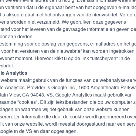
n verifiëren dat u de eigenaar bent van het opgegeven e-maila
t u akkoord gaat met het ontvangen van de nieuwsbrief. Verder
ens worden niet verzameld. We gebruiken deze gegevens
uitend voor het leveren van de gevraagde informatie en geven d
door aan derden.
estemming voor de opslag van gegevens, e-mailadres en het g
 voor het versturen van de nieuwsbrief kan worden ingetrokken
ewenst moment. Hiervoor klikt u op de link "uitschrijven" in de
sbrief.
le Analytics
website maakt gebruik van de functies van de webanalyse-serv
e Analytics. Provider is Google Inc., 1600 Amphitheatre Parkw
ain View, CA 94043, VS. Google Analytics maakt gebruik van
aamde "cookies". Dit zijn tekstbestanden die op uw computer z
lagen en waarmee wij het gebruik van onze website kunnen
seren. De informatie die door de cookie wordt gegenereerd over
ik van onze website, wordt meestal doorgestuurd naar een serv
oogle in de VS en daar opgeslagen.