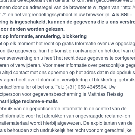
nnen door de adresregel van de browser te wijzigen van "http: //
s: //" en het vergrendelingssymbool in uw browserlijn.
Als SSL-
ing is ingeschakeld, kunnen de gegevens die u ons verstre
door derden worden gelezen.
 op informatie, annulering, blokkering
t op elk moment het recht op gratis informatie over uw opgesla
onlijke gegevens, hun herkomst en ontvanger en het doel van 
ensverwerking en u heeft het recht deze gegevens te corrigere
eren of verwijderen. Voor meer informatie over persoonlijke ge
u altijd contact met ons opnemen op het adres dat in de opdruk s
 vragen heeft over informatie, verwijdering of blokkering, gebrui
ontactformulier of bel ons. Tel.: (+31) 053 4345564. Uw
ctpersoon voor gegevensbescherming is Matthias Reissig
strijdige reclame-e-mails
ebruik van de gepubliceerde informatie in de context van de
ctinformatie voor het afdrukken van ongevraagde reclame- en
matiemateriaal wordt hierbij afgewezen. De exploitanten van de
a's behouden zich uitdrukkelijk het recht voor om gerechtelijke