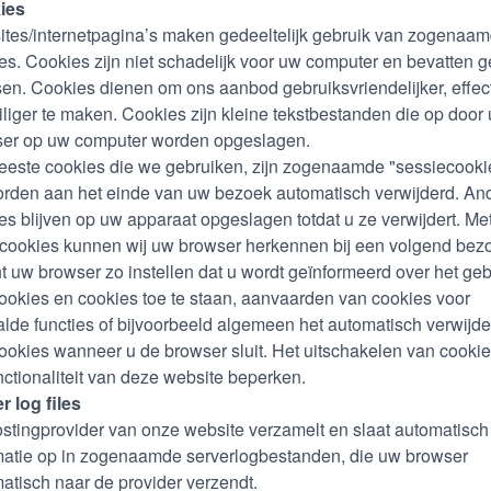
ies
tes/internetpagina’s maken gedeeltelijk gebruik van zogenaa
es. Cookies zijn niet schadelijk voor uw computer en bevatten 
sen. Cookies dienen om ons aanbod gebruiksvriendelijker, effec
iliger te maken. Cookies zijn kleine tekstbestanden die op door
er op uw computer worden opgeslagen.
este cookies die we gebruiken, zijn zogenaamde "sessiecooki
rden aan het einde van uw bezoek automatisch verwijderd. An
es blijven op uw apparaat opgeslagen totdat u ze verwijdert. Me
cookies kunnen wij uw browser herkennen bij een volgend bez
t uw browser zo instellen dat u wordt geïnformeerd over het geb
ookies en cookies toe te staan, aanvaarden van cookies voor
lde functies of bijvoorbeeld algemeen het automatisch verwijd
ookies wanneer u de browser sluit. Het uitschakelen van cooki
nctionaliteit van deze website beperken.
r log files
stingprovider van onze website verzamelt en slaat automatisch
matie op in zogenaamde serverlogbestanden, die uw browser
atisch naar de provider verzendt.