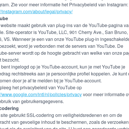
gram. Zie voor meer informatie het Privacybeleid van Instagram:
://instagram.com/about/legal/privacy/
ube
website maakt gebruik van plug-ins van de YouTube-pagina v
e. Site-operator is YouTube, LLC, 901 Cherry Ave., San Bruno
, VS. Wanneer je een van onze YouTube plug-in ingeschakeld
 bezoekt, word je verbonden met de servers van YouTube. De
be-server wordt op de hoogte gebracht van welke van onze pa
t bezocht.
e bent ingelogd op je YouTube-account, kun je met YouTube je
edrag rechtstreeks aan je persoonlijke profiel koppelen. Je kunt 
omen door je af te melden bij je YouTube-account.
leeg het privacybeleid van YouTube op
://www.google.com/intl/nl/policies/privacy
voor meer informatie o
ebruik van gebruikersgegevens.
codering
site gebruikt SSL-codering om veiligheidsredenen en om de
racht van gevoelige inhoud te beschermen, zoals de verzoeken
tuurt als de exploitant van de site. U kunt een gecodeerde verbi