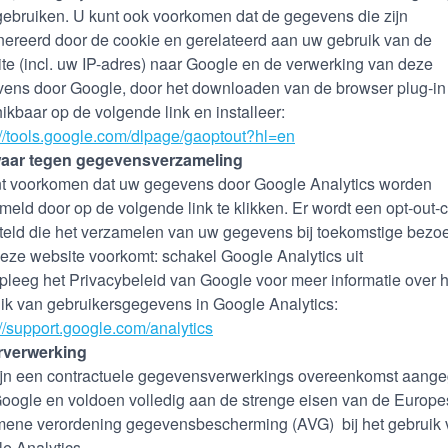
gebruiken. U kunt ook voorkomen dat de gegevens die zijn
ereerd door de cookie en gerelateerd aan uw gebruik van de
te (incl. uw IP-adres) naar Google en de verwerking van deze
ens door Google, door het downloaden van de browser plug-in
ikbaar op de volgende link en installeer:
://tools.google.com/dlpage/gaoptout?hl=en
aar tegen gegevensverzameling
t voorkomen dat uw gegevens door Google Analytics worden
meld door op de volgende link te klikken. Er wordt een opt-out-
teld die het verzamelen van uw gegevens bij toekomstige bezo
eze website voorkomt: schakel Google Analytics uit
leeg het Privacybeleid van Google voor meer informatie over h
ik van gebruikersgegevens in Google Analytics:
://support.google.com/analytics
rverwerking
jn een contractuele gegevensverwerkings overeenkomst aang
oogle en voldoen volledig aan de strenge eisen van de Europe
ene verordening gegevensbescherming (AVG) bij het gebruik 
e Analytics.