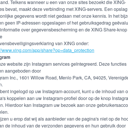
land. Telkens wanneer u een van onze sites bezoekt die XING-
ies bevat, maakt deze verbinding met XING-servers. Een opslag
onlijke gegevens wordt niet gedaan met onze kennis. In het bij
n geen IP-adressen opgeslagen of het gebruiksgedrag geëvalu
informatie over gegevensbescherming en de XING Share-knop 
de
ensbeveiligingsverklaring van XING onder:
://www.xing.com/app/share?op=data_protection
agram
ze website zijn Instagram services geïntegreerd. Deze functies
en aangeboden door
gram Inc., 1601 Willow Road, Menlo Park, CA, 94025, Verenigd
n.
 bent ingelogd op uw Instagram-account, kunt u de inhoud van 
a's koppelen aan uw Instagram-profiel door op de knop Instagr
en. Hierdoor kan Instagram uw bezoek aan onze gebruikersacco
len.
ijzen u erop dat wij als aanbieder van de pagina's niet op de ho
van de inhoud van de verzonden gegevens en hun gebruik door