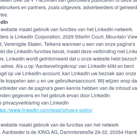
ebruikers en partners, zoals uitgevers, adverteerders of gelieer
tes.
edIn
website maakt gebruik van functies van het LinkedIn-netwerk.
ders is LinkedIn Corporation, 2029 Stierlin Court, Mountain Vie
, Verenigde Staten. Telkens wanneer u een van onze pagina's
kt die LinkedIn-functies bevat, maakt deze verbinding met Link
rs. LinkedIn wordt geïnformeerd dat u onze website hebt bezoch
-adres. Als u op 'Aanbevelingsknop' van LinkedIn klikt en bent
ogd op uw LinkedIn-account, kan LinkedIn uw bezoek aan onze
te koppelen aan u en uw gebruikersaccount. Wij wijzen erop dat
anbieder van de pagina's geen kennis hebben van de inhoud v
nden gegevens en het gebruik ervan door LinkedIn.
e privacyverklaring van LinkedIn
ttps://www.linkedin.com/legal/privacy-policy
website maakt gebruik van de functies van het netwerk
 Aanbieder is de XING AG, Dammtorstraße 29-32, 20354 Hamb