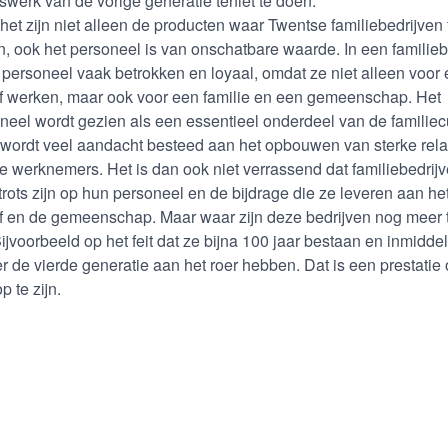
swerk van de vorige generatie teniet te doen.
het zijn niet alleen de producten waar Twentse familiebedrijven 
jn, ook het personeel is van onschatbare waarde. In een familiebe
t personeel vaak betrokken en loyaal, omdat ze niet alleen voor
jf werken, maar ook voor een familie en een gemeenschap. Het
neel wordt gezien als een essentieel onderdeel van de familiec
 wordt veel aandacht besteed aan het opbouwen van sterke rela
e werknemers. Het is dan ook niet verrassend dat familiebedrij
trots zijn op hun personeel en de bijdrage die ze leveren aan he
jf en de gemeenschap. Maar waar zijn deze bedrijven nog meer t
ijvoorbeeld op het feit dat ze bijna 100 jaar bestaan en inmidde
r de vierde generatie aan het roer hebben. Dat is een prestatie
op te zijn.