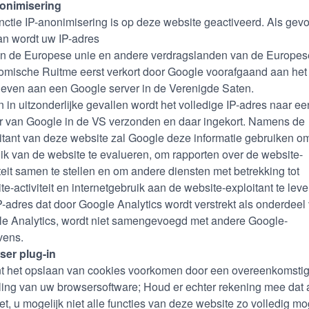
nonimisering
nctie IP-anonimisering is op deze website geactiveerd. Als gevo
an wordt uw IP-adres
n de Europese unie en andere verdragslanden van de Europes
mische Ruitme eerst verkort door Google voorafgaand aan het
even aan een Google server in de Verenigde Saten.
n in uitzonderlijke gevallen wordt het volledige IP-adres naar ee
r van Google in de VS verzonden en daar ingekort. Namens de
itant van deze website zal Google deze informatie gebruiken o
ik van de website te evalueren, om rapporten over de website-
iteit samen te stellen en om andere diensten met betrekking tot
te-activiteit en internetgebruik aan de website-exploitant te leve
P-adres dat door Google Analytics wordt verstrekt als onderdeel
e Analytics, wordt niet samengevoegd met andere Google-
vens.
ser plug-in
t het opslaan van cookies voorkomen door een overeenkomsti
lling van uw browsersoftware; Houd er echter rekening mee dat 
oet, u mogelijk niet alle functies van deze website zo volledig mo